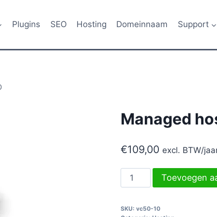
Plugins
SEO
Hosting
Domeinnaam
Support
0
Managed hos
€
109,00
excl. BTW
/jaa
Managed
Toevoegen a
hosting
Basis
SKU:
vc50-10
VC50-