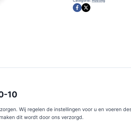
Categorie:
Hosting
10
aantal
0-10
orgen. Wij regelen de instellingen voor u en voeren de
maken dit wordt door ons verzorgd.