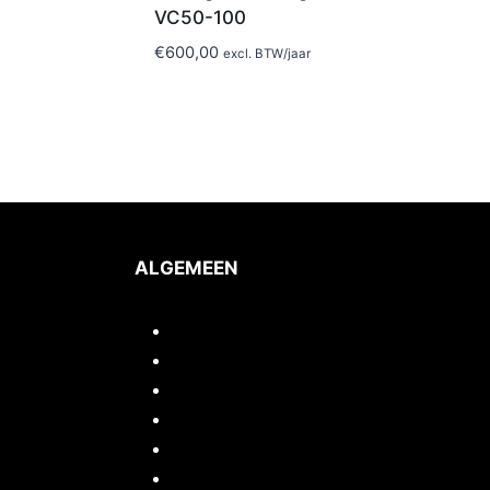
VC50-100
€
600,00
excl. BTW
/jaar
ALGEMEEN
Inloggen/mijn account
Quickstart webshop
Woocommerce documentatie
Portfolio
Support
Cursussen / Workshops