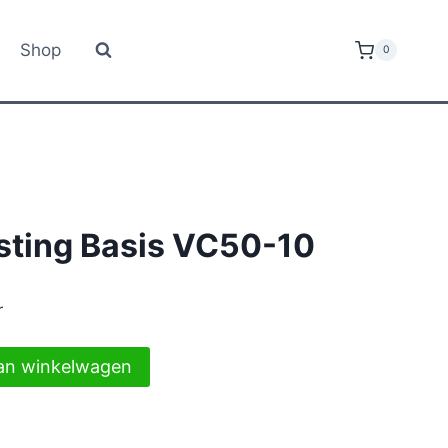
Shop
0
ting Basis VC50-10
r
an winkelwagen