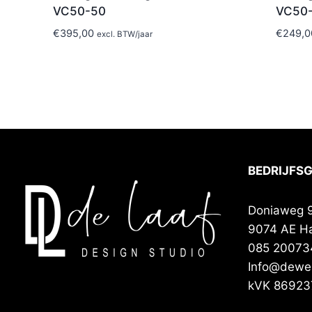
VC50-50
VC50
€
395,00
€
249,0
excl. BTW
/jaar
BEDRIJFS
Doniaweg 
9074 AE H
085 20073
Info@deweb
kVK 86923