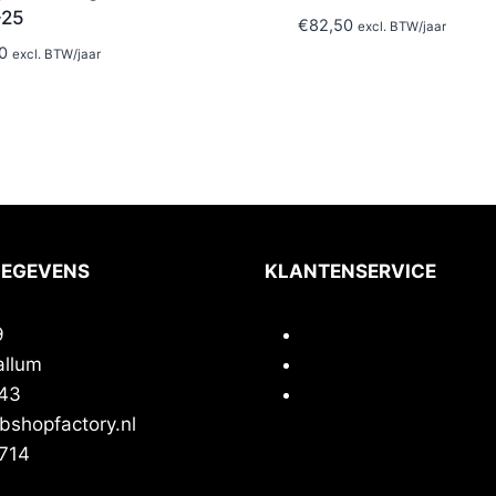
-25
€
82,50
excl. BTW
/jaar
0
excl. BTW
/jaar
GEGEVENS
KLANTENSERVICE
9
Contact
allum
Privacy
43
Voorwaarden
shopfactory.nl
714