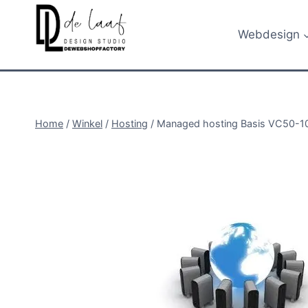
Doorgaan
naar
Webdesign
inhoud
Home
/
Winkel
/
Hosting
/
Managed hosting Basis VC50-1