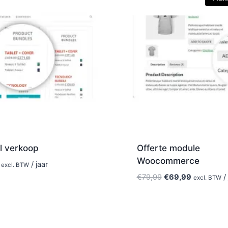
l verkoop
Offerte module
Woocommerce
/ jaar
excl. BTW
Oorspronkelijke
Huidige
€
79,99
€
69,99
/ 
excl. BTW
prijs
prijs
was:
is:
€79,99.
€69,99.