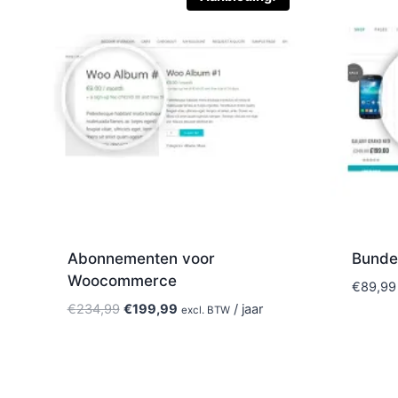
Abonnementen voor
Bunde
Woocommerce
€
89,99
Oorspronkelijke
Huidige
€
234,99
€
199,99
/ jaar
excl. BTW
prijs
prijs
was:
is:
€234,99.
€199,99.