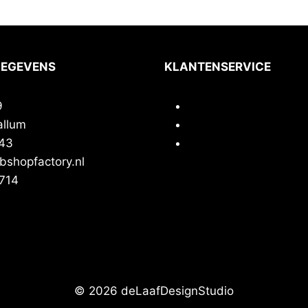
GEGEVENS
KLANTENSERVICE
9
Contact
allum
Privacy
43
Voorwaarden
shopfactory.nl
714
© 2026 deLaafDesignStudio