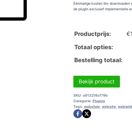
Éénmalige kosten tbv downloaden e
de plugin exclusief implementatie e
Productprijs:
€
Totaal opties:
Bestelling totaal:
Bekijk product
SKU:
a913216cf79b
Categorie:
Plugins
Tags:
webshop
,
website
,
webwin