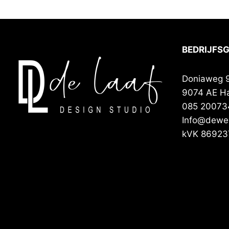
BEDRIJFS
Doniaweg 
9074 AE H
085 20073
Info@deweb
kVK 86923