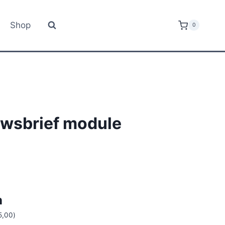
Shop
0
wsbrief module
n
5,00
)