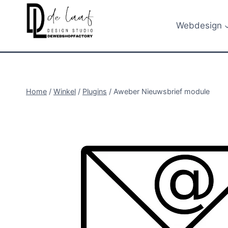
Doorgaan
naar
Webdesign
inhoud
Home
/
Winkel
/
Plugins
/
Aweber Nieuwsbrief module