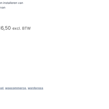
n installeren van
rvan
16,50
excl. BTW
kel
,
woocommerce
,
wordpress