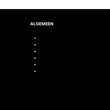
ALGEMEEN
Inloggen/mijn account
Quickstart webshop
Woocommerce documentatie
Portfolio
Support
Cursussen / Workshops