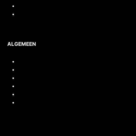
Privacy
Voorwaarden
ALGEMEEN
Inloggen/mijn account
Quickstart webshop
Woocommerce documentatie
Portfolio
Support
Cursussen / Workshops