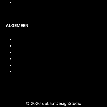
Voorwaarden
ALGEMEEN
Inloggen/mijn account
Quickstart webshop
Woocommerce documentatie
Portfolio
Support
Cursussen / Workshops
© 2026 deLaafDesignStudio