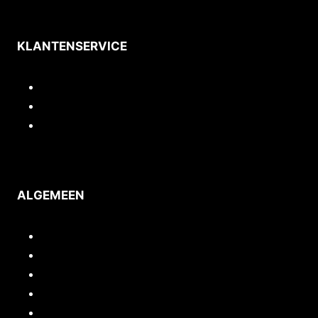
KLANTENSERVICE
Contact
Privacy
Voorwaarden
ALGEMEEN
Inloggen/mijn account
Quickstart webshop
Woocommerce documentatie
Portfolio
Support