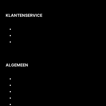
KLANTENSERVICE
Contact
Privacy
Voorwaarden
ALGEMEEN
Inloggen/mijn account
Quickstart webshop
Woocommerce documentatie
Portfolio
Support