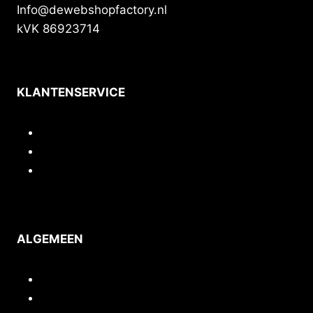
Info@dewebshopfactory.nl
kVK 86923714
KLANTENSERVICE
Contact
Privacy
Voorwaarden
ALGEMEEN
Inloggen/mijn account
Quickstart webshop