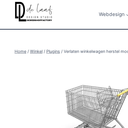
Doorgaan
naar
Webdesign
inhoud
Home
/
Winkel
/
Plugins
/
Verlaten winkelwagen herstel mo