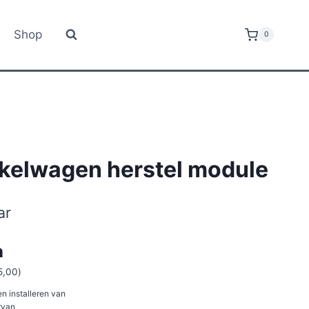
Shop
0
nkelwagen herstel module
ar
n
5,00
)
n installeren van
rvan