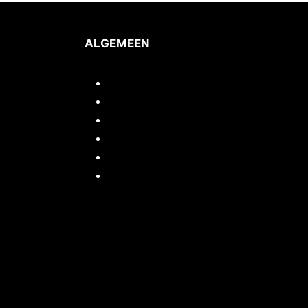
ALGEMEEN
Inloggen/mijn account
Quickstart webshop
Woocommerce documentatie
Portfolio
Support
Cursussen / Workshops