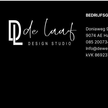
BEDRIJFS
Doniaweg 
9074 AE H
085 20073
Info@deweb
kVK 86923