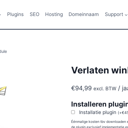
Plugins
SEO
Hosting
Domeinnaam
Support
dule
Verlaten wi
€
94,99
/ ja
excl. BTW
Installeren plugi
Installatie plugin
(
+
€
4
Éénmalige kosten tbv downloaden e
de plugin exclusief implementatie e