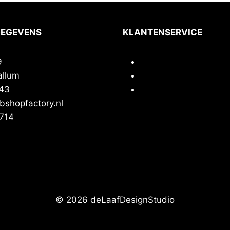
GEGEVENS
KLANTENSERVICE
9
Contact
allum
Privacy
43
Voorwaarden
shopfactory.nl
714
© 2026 deLaafDesignStudio