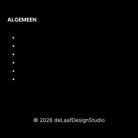
ALGEMEEN
Inloggen/mijn account
Quickstart webshop
Woocommerce documentatie
Portfolio
Support
Cursussen / Workshops
© 2026 deLaafDesignStudio