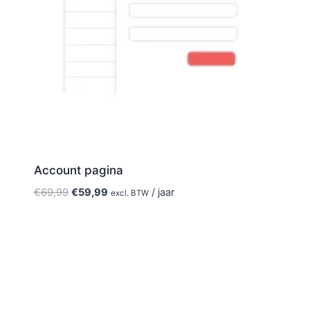
Account pagina
Oorspronkelijke
Huidige
€
69,99
€
59,99
/ jaar
excl. BTW
prijs
prijs
was:
is:
€69,99.
€59,99.