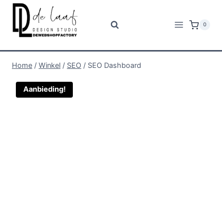
Doorgaan
naar
0
inhoud
Home
/
Winkel
/
SEO
/
SEO Dashboard
Aanbieding!