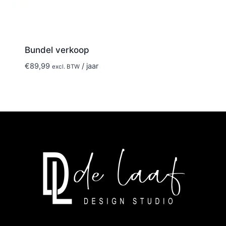
Bundel verkoop
€
89,99
/ jaar
excl. BTW