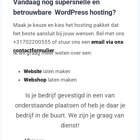
Vandaag nog supersnelle en
betrouwbare WordPress hosting?
Maak je keuze en kies het hosting pakket dat
het beste aansluit bij jouw wensen. Bel met ons
+31702200555 of stuur ons een
email via ons
contactformulier
.
Ik wil graag meer weten over een:
Website
laten maken
Webshop
laten maken
Is je bedrijf gevestigd in een van
onderstaande plaatsen of heb je daar je
bedrijf in de buurt. We zijn je graag van
dienst!