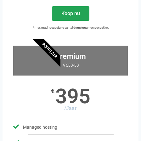
Koop nu
* maximaal toegestane aantal domeinnamen per pakket
POPULAIR
Premium
VC50-50
395
€
/Jaar
Managed hosting