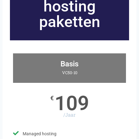
hosting
paketten
Basis
VC50-10
109
€
/Jaar
Managed hosting