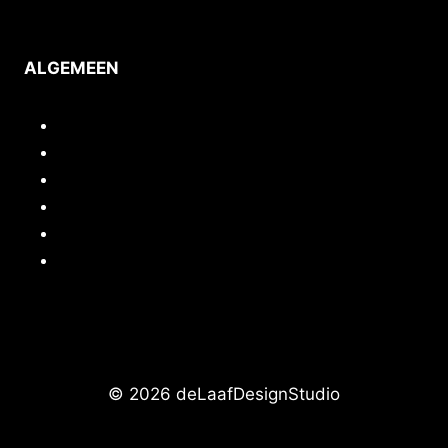
ALGEMEEN
Inloggen/mijn account
Quickstart webshop
Woocommerce documentatie
Portfolio
Support
Cursussen / Workshops
© 2026 deLaafDesignStudio