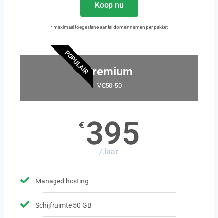
Koop nu
* maximaal toegestane aantal domeinnamen per pakket
POPULAIR
Premium
VC50-50
395
€
/Jaar
Managed hosting
Schijfruimte 50 GB