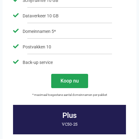
Schijfruimte 10 GB
Dataverkeer 10 GB
Domeinnamen 5*
Postvakken 10
Back-up service
Koop nu
* maximaal toegestane aantal domeinnamen per pakket
Plus
VC50-25