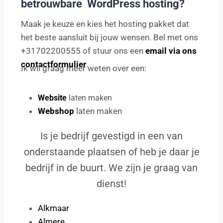
betrouwbare WordPress hosting?
Maak je keuze en kies het hosting pakket dat
het beste aansluit bij jouw wensen. Bel met ons
+31702200555 of stuur ons een
email via ons
contactformulier
.
Ik wil graag meer weten over een:
Website
laten maken
Webshop
laten maken
Is je bedrijf gevestigd in een van
onderstaande plaatsen of heb je daar je
bedrijf in de buurt. We zijn je graag van
dienst!
Alkmaar
Almere