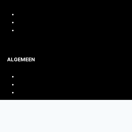
Contact
Privacy
Voorwaarden
ALGEMEEN
Inloggen/mijn account
Quickstart webshop
Woocommerce documentatie
Portfolio
Support
Cursussen / Workshops