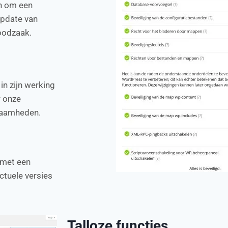
an om een
update van
noodzaak.
 in zijn werking
r onze
rkzaamheden.
 met een
ctuele versies
Talloze functies