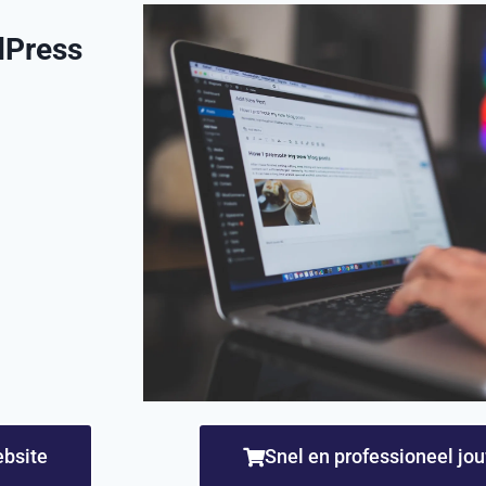
dPress
ebsite
Snel en professioneel jo