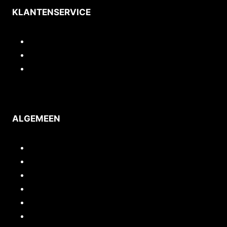
KLANTENSERVICE
Contact
Privacy
Voorwaarden
ALGEMEEN
Inloggen/mijn account
Quickstart webshop
Woocommerce documentatie
Portfolio
Support
Cursussen / Workshops