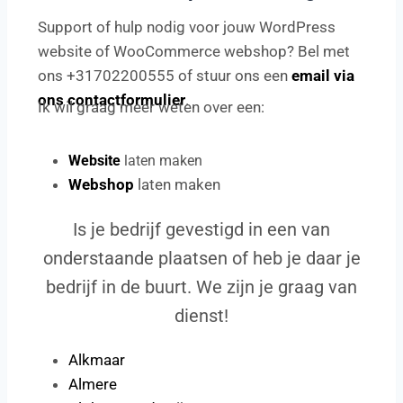
Support of hulp nodig voor jouw WordPress
website of WooCommerce webshop? Bel met
ons +31702200555 of stuur ons een
email via
ons contactformulier
.
Ik wil graag meer weten over een:
Website
laten maken
Webshop
laten maken
Is je bedrijf gevestigd in een van
onderstaande plaatsen of heb je daar je
bedrijf in de buurt. We zijn je graag van
dienst!
Alkmaar
Almere