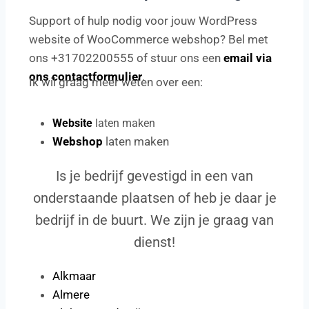
Support of hulp nodig voor jouw WordPress
website of WooCommerce webshop? Bel met
ons +31702200555 of stuur ons een
email via
ons contactformulier
.
Ik wil graag meer weten over een:
Website
laten maken
Webshop
laten maken
Is je bedrijf gevestigd in een van
onderstaande plaatsen of heb je daar je
bedrijf in de buurt. We zijn je graag van
dienst!
Alkmaar
Almere