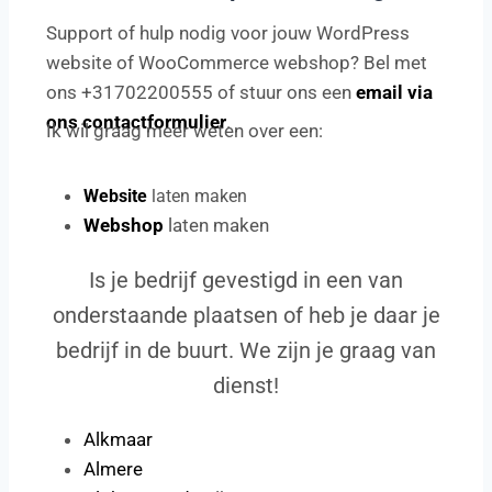
Support of hulp nodig voor jouw WordPress
website of WooCommerce webshop? Bel met
ons +31702200555 of stuur ons een
email via
ons contactformulier
.
Ik wil graag meer weten over een:
Website
laten maken
Webshop
laten maken
Is je bedrijf gevestigd in een van
onderstaande plaatsen of heb je daar je
bedrijf in de buurt. We zijn je graag van
dienst!
Alkmaar
Almere