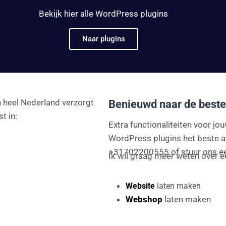
Bekijk hier alle WordPress plugins
Naar plugins
in heel Nederland verzorgt
Benieuwd naar de beste
t in:
Extra functionaliteiten voor j
WordPress plugins het beste a
+31702200555 of stuur ons e
Ik wil graag meer weten over e
Website
laten maken
Webshop
laten maken