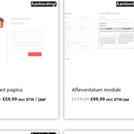
Aanbieding!
Aanbied
nt pagina
Afleverdatum module
9
€
59,99
/ jaar
€
119,99
€
99,99
excl. BTW
excl. BTW
/jaar