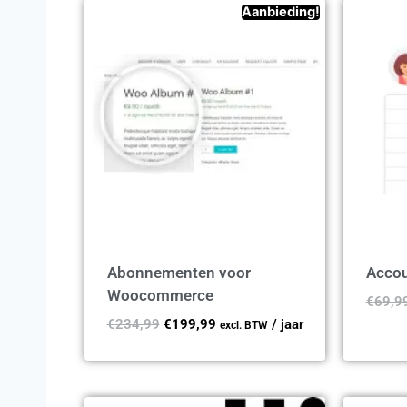
Aanbieding!
Abonnementen voor
Accou
Woocommerce
€
69,9
€
234,99
€
199,99
/ jaar
excl. BTW