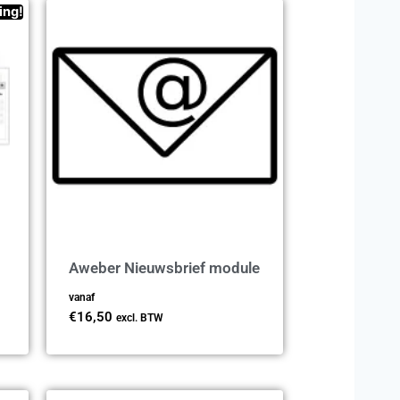
ing!
Aweber Nieuwsbrief module
vanaf
€
16,50
excl. BTW