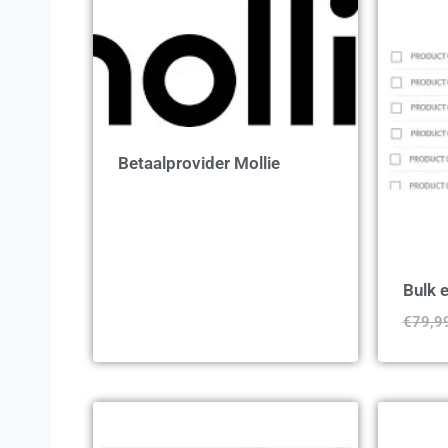
Betaalprovider Mollie
Bulk e
€
79,9