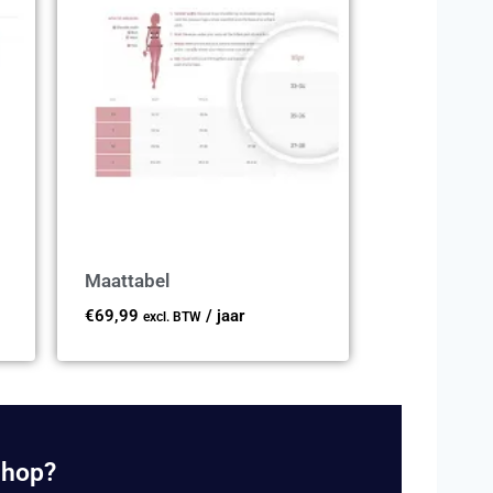
Maattabel
€
69,99
/ jaar
excl. BTW
shop?