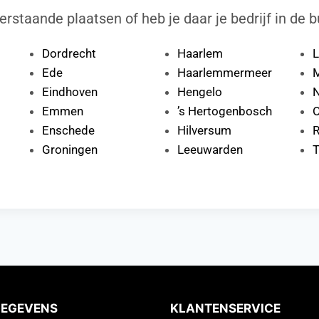
erstaande plaatsen of heb je daar je bedrijf in de b
Dordrecht
Haarlem
L
Ede
Haarlemmermeer
M
Eindhoven
Hengelo
N
Emmen
’s Hertogenbosch
Enschede
Hilversum
R
Groningen
Leeuwarden
T
GEGEVENS
KLANTENSERVICE