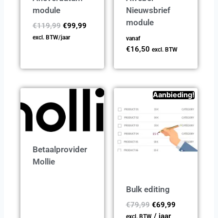
module
Nieuwsbrief
module
€
119,99
€
99,99
excl. BTW
/jaar
vanaf
€
16,50
excl. BTW
Aanbieding!
Betaalprovider
Mollie
Bulk editing
€
79,99
€
69,99
/ jaar
excl. BTW