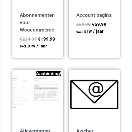
Abonnementen
Account pagina
voor
€
69,99
€
59,99
Woocommerce
/ jaar
excl. BTW
€
234,99
€
199,99
/ jaar
excl. BTW
Aanbieding!
Afleverdatum
Aweber