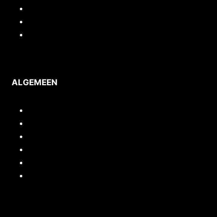
Contact
Privacy
Voorwaarden
ALGEMEEN
Inloggen/mijn account
Quickstart webshop
Woocommerce documentatie
Portfolio
Support
Cursussen / Workshops