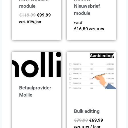
module
Nieuwsbrief
module
€
119,99
€
99,99
excl. BTW
/jaar
vanaf
€
16,50
excl. BTW
Aanbieding!
Betaalprovider
Mollie
Bulk editing
€
79,99
€
69,99
/ jaar
excl. BTW