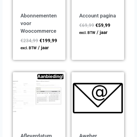
Abonnementen
Account pagina
voor
€
69,99
€
59,99
Woocommerce
/ jaar
excl. BTW
€
234,99
€
199,99
/ jaar
excl. BTW
Aanbieding!
Afleverdatum
Aweber