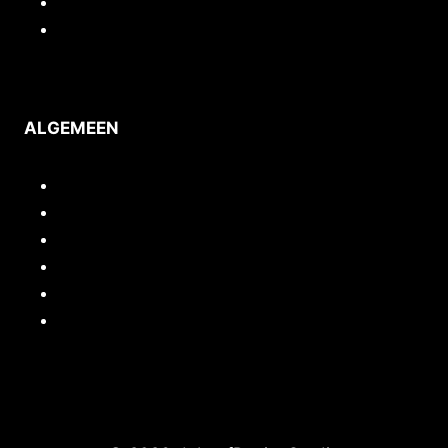
Privacy
Voorwaarden
ALGEMEEN
Inloggen/mijn account
Quickstart webshop
Woocommerce documentatie
Portfolio
Support
Cursussen / Workshops