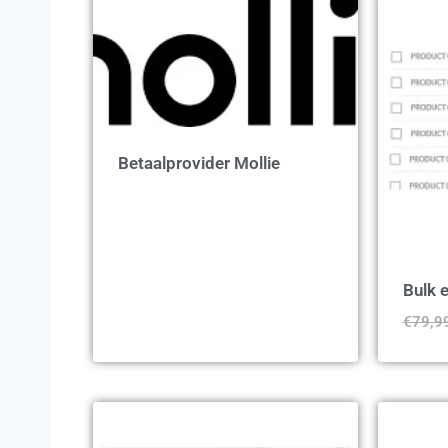
Betaalprovider Mollie
Bulk e
€
79,9