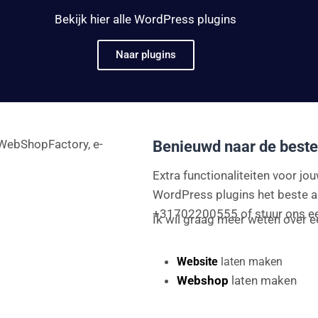
Bekijk hier alle WordPress plugins
Naar plugins
eWebShopFactory, e-
Benieuwd naar de beste
Extra functionaliteiten voor j
WordPress plugins het beste a
+31702200555 of stuur ons e
Ik wil graag meer weten over e
Website
laten maken
Webshop
laten maken