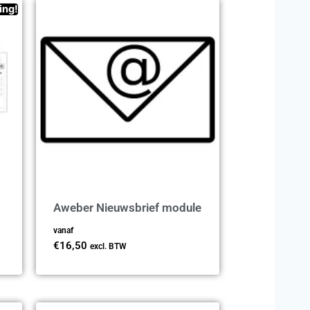
ing!
Aweber Nieuwsbrief module
vanaf
€
16,50
excl. BTW