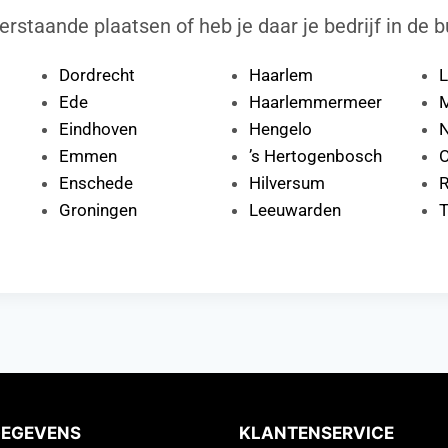
erstaande plaatsen of heb je daar je bedrijf in de b
Dordrecht
Haarlem
L
Ede
Haarlemmermeer
M
Eindhoven
Hengelo
N
Emmen
’s Hertogenbosch
Enschede
Hilversum
R
Groningen
Leeuwarden
T
GEGEVENS
KLANTENSERVICE