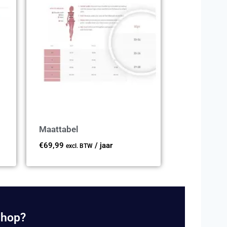
Maattabel
€
69,99
/ jaar
excl. BTW
shop?