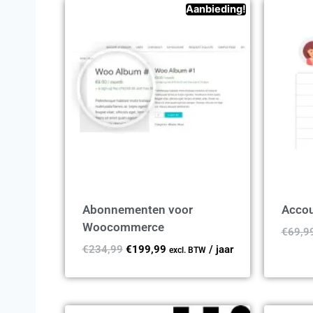
Aanbieding!
Abonnementen voor
Accou
Woocommerce
€
69,9
€
234,99
€
199,99
/ jaar
excl. BTW