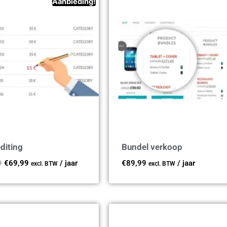
Aanbieding!
diting
Bundel verkoop
9
€
69,99
/ jaar
€
89,99
/ jaar
excl. BTW
excl. BTW