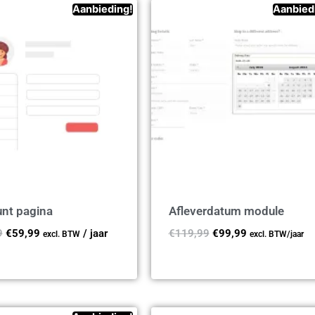
Aanbieding!
Aanbied
nt pagina
Afleverdatum module
9
€
59,99
/ jaar
€
119,99
€
99,99
excl. BTW
excl. BTW
/jaar